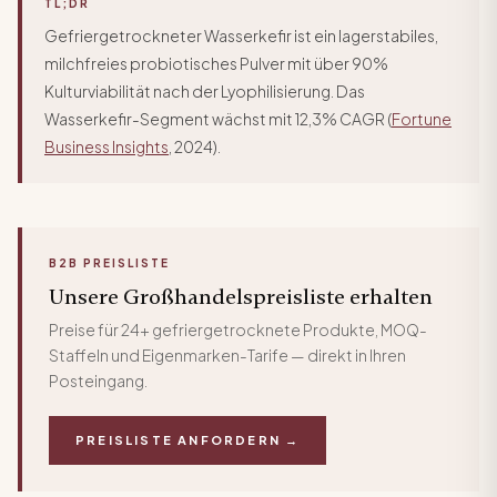
TL;DR
Gefriergetrockneter Wasserkefir ist ein lagerstabiles,
milchfreies probiotisches Pulver mit über 90%
Kulturviabilität nach der Lyophilisierung. Das
Wasserkefir-Segment wächst mit 12,3% CAGR (
Fortune
Business Insights
, 2024).
B2B PREISLISTE
Unsere Großhandelspreisliste erhalten
Preise für 24+ gefriergetrocknete Produkte, MOQ-
Staffeln und Eigenmarken-Tarife — direkt in Ihren
Posteingang.
PREISLISTE ANFORDERN →