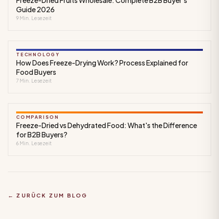
Guide 2026
9
Min. Lesezeit
TECHNOLOGY
How Does Freeze-Drying Work? Process Explained for
Food Buyers
7
Min. Lesezeit
COMPARISON
Freeze-Dried vs Dehydrated Food: What's the Difference
for B2B Buyers?
6
Min. Lesezeit
← ZURÜCK ZUM BLOG