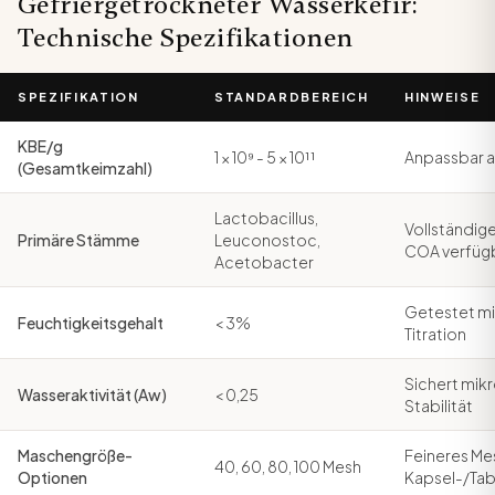
Gefriergetrockneter Wasserkefir:
Technische Spezifikationen
SPEZIFIKATION
STANDARDBEREICH
HINWEISE
KBE/g
1 × 10⁹ - 5 × 10¹¹
Anpassbar a
(Gesamtkeimzahl)
Lactobacillus,
Vollständig
Primäre Stämme
Leuconostoc,
COA verfüg
Acetobacter
Getestet mit
Feuchtigkeitsgehalt
< 3%
Titration
Sichert mik
Wasseraktivität (Aw)
< 0,25
Stabilität
Maschengröße-
Feineres Mes
40, 60, 80, 100 Mesh
Optionen
Kapsel-/Ta