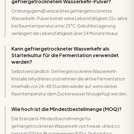
gefriergetrocknetem Wasserkefir-Pulver?
Ordnungsgemäß verpacktes gefriergetrocknetes
Wasserkefir-Pulver behält seine Lebensfähigkeit 25+ Jahre
bei Raumtemperatur unter 25°C. Gekühlte Lagerung
verlängert die Lebensfähigkeit über 24 Monate hinaus.
Kann gefriergetrockneter Wasserkefir als
Starterkultur für die Fermentation verwendet
werden?
Selbstverständlich. Gefriergetrocknete Wasserkefir-
Kristalle rehydrieren und nehmen die aktive Fermentation
innerhalb von 24-48 Stunden wieder auf, wenn sie bei
Raumtemperatur dem Zuckerwasser hinzugefügt werden.
Wie hoch ist die Mindestbestellmenge (MOQ)?
Die Standard-Mindestbestellmenge für
gefriergetrockneten Wasserkefir von freeze-dried.co
beträgt 200 kg. Mustermengen (100 g-1 kg) sind zur