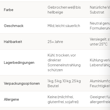
Gebrochen weiß bis
Natürliche V
Farbe
hellbeige
Substrat
Neutral genu
Geschmack
Mild, leicht säuerlich
Formulieru
Versiegelt, 
Haltbarkeit
25+ Jahre
unter 25°C
Kühl, trocken, vor
direkter
Kühlung verl
Lagerbedingungen
Sonneneinstrahlung
Lebensfähig
schützen
1 kg, 5 kg, 10 kg, 25 kg
Aluminiumfo
Verpackungsoptionen
Beutel
Feuchtigkei
Keine (milchfrei,
Geeignet für
Allergene
glutenfrei, sojafrei)
allergenfre