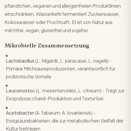
pflanzlichen, veganen und allergenfreien Produktlinien
einschränken. Wasserkefir fermentiert Zuckerwasser,
Kokoswasser oder Fruchtsaft. Er ist von Natur aus
milchfrei, vegan, glutenfrei und sojafrei.
Mikrobielle Zusammensetzung
Lactobacillus
(L. hilgardii, L. paracasei, L. nagelii) -
Primäre Milchsäureproduzenten, verantwortlich für
probiotische Vorteile
Leuconostoc
(L. mesenteroides, L. citreum) - Trägt zur
Exopolysaccharid-Produktion und Textur bei
Acetobacter
(A. fabarum, A. lovaniensis) -
Essigsäurebakterien, die zur metabolischen Vielfalt der
Kultur beitragen