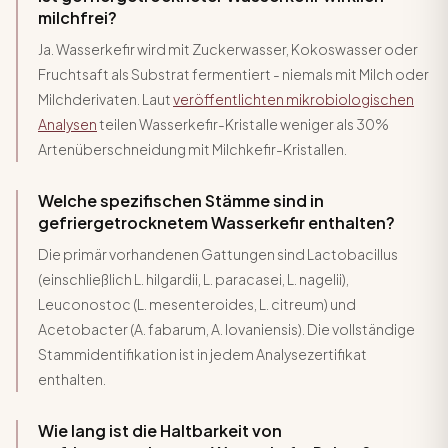
milchfrei?
Ja. Wasserkefir wird mit Zuckerwasser, Kokoswasser oder
Fruchtsaft als Substrat fermentiert - niemals mit Milch oder
Milchderivaten. Laut
veröffentlichten mikrobiologischen
Analysen
teilen Wasserkefir-Kristalle weniger als 30%
Artenüberschneidung mit Milchkefir-Kristallen.
Welche spezifischen Stämme sind in
gefriergetrocknetem Wasserkefir enthalten?
Die primär vorhandenen Gattungen sind Lactobacillus
(einschließlich L. hilgardii, L. paracasei, L. nagelii),
Leuconostoc (L. mesenteroides, L. citreum) und
Acetobacter (A. fabarum, A. lovaniensis). Die vollständige
Stammidentifikation ist in jedem Analysezertifikat
enthalten.
Wie lang ist die Haltbarkeit von