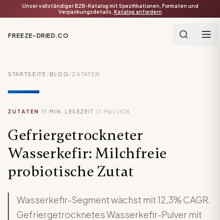
Unser vollständiger B2B-Katalog mit Spezifikationen, Formaten und
Verpackungsdetails.
Katalog anfordern
FREEZE-DRIED.CO
STARTSEITE
/
BLOG
/
ZUTATEN
·
·
ZUTATEN
11
MIN. LESEZEIT
13. März 2026
Gefriergetrockneter
Wasserkefir: Milchfreie
probiotische Zutat
Wasserkefir-Segment wächst mit 12,3% CAGR.
Gefriergetrocknetes Wasserkefir-Pulver mit