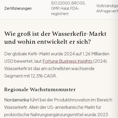
ISO 22000, BRCGS,
Vollständig
Zertifizierungen
GMP, Halal, FDA-
Anfrage ver
registriert
Wie groß ist der Wasserkefir-Markt
und wohin entwickelt er sich?
Der globale Kefir-Markt wurde 2024 auf 1,26 Milliarden
USD bewertet, laut
Fortune Business Insights
(2024).
Wasserkefir ist das am schnellsten wachsende
Segment mit 12,3% CAGR.
Regionale Wachstumsmuster
Nordamerika
führt bei der Produktinnovation im Bereich
Wasserkefir. Allein der US-amerikanische Markt für
probiotische Nahrungsergänzungsmittel wurde 2023